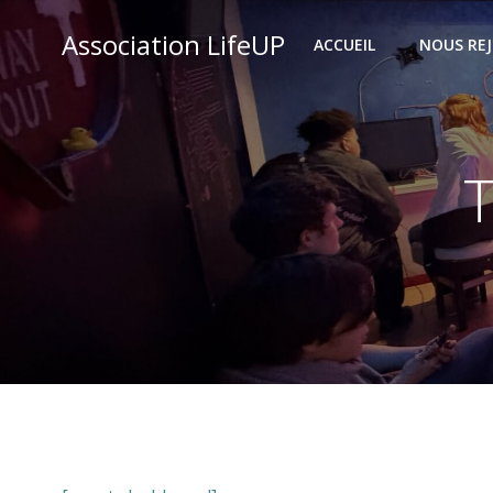
Aller
Association LifeUP
au
ACCUEIL
NOUS RE
contenu
T