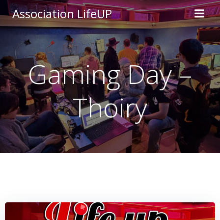
Aller
Association LifeUP
au
contenu
Gaming Day –
Thoiry