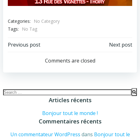
Categories:
No Category
Tags:
No Tag
Navigation
Navigation
Previous post
Next post
de
de
Comments are closed
l’article
l’article
Search
for:
Articles récents
Bonjour tout le monde !
Commentaires récents
Un commentateur WordPress
dans
Bonjour tout le