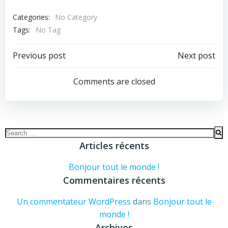
Categories:
No Category
Tags:
No Tag
Navigation
Navigation
Previous post
Next post
de
de
Comments are closed
l’article
l’article
Search
for:
Articles récents
Bonjour tout le monde !
Commentaires récents
Un commentateur WordPress
dans
Bonjour tout le
monde !
Archives