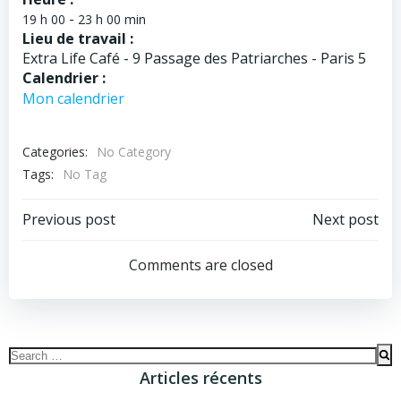
-
19 h 00
23 h 00 min
Lieu de travail :
Extra Life Café - 9 Passage des Patriarches - Paris 5
Calendrier :
Mon calendrier
Categories:
No Category
Tags:
No Tag
Navigation
Navigation
Previous post
Next post
de
de
Comments are closed
l’article
l’article
Search
for:
Articles récents