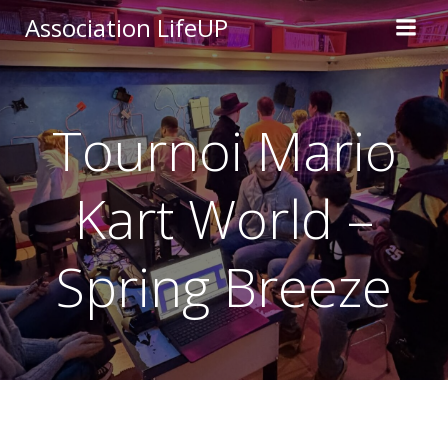
Aller
Association LifeUP
au
contenu
Tournoi Mario
Kart World –
Spring Breeze