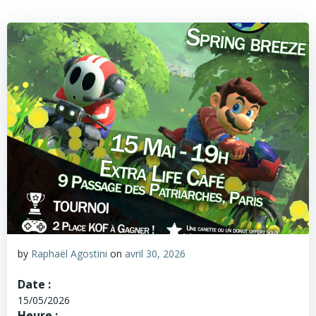
by
Raphaël Agostini
on
avril 30, 2026
Date :
15/05/2026
Heure :